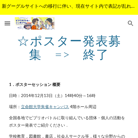
新グーグルサイトへの移行に伴い、現在サイト内で表記が乱れているページがあります。順次修正予定です。ご不便をおかけして申し訳ございません。
Skip to main content
Skip to navigation
☆ポスター発表募
集　=>　終了
1．ポスターセッション 概要
日時：2014年12月13日（土）14時40分～16時
場所：
立命館大学朱雀キャンパス
 4階ホール周辺
全国各地でビブリオバトルに取り組んでいる団体・個人の活動を
ポスター発表でご紹介ください．
学校教育，図書館，書店，社会人サークル等，様々な分野からの